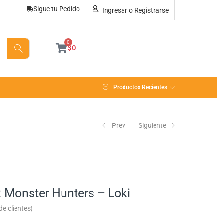
Sigue tu Pedido
Ingresar o Registrarse
AÑADIR AL CARRITO
0
$
0
Productos Recientes
Prev
Siguiente
: Monster Hunters – Loki
e clientes)