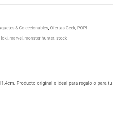
uguetes & Coleccionables
,
Ofertas Geek
,
POP!
,
loki
,
marvel
,
monster hunter
,
stock
1.4cm. Producto original e ideal para regalo o para tu