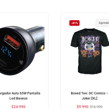
-41%
Agotad
rgador Auto 65W Pantalla
Boxed Tee: DC Comics –
Led Baseus
Joker [XL]
$
24.990
$
9.990
$
16.990