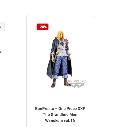
o
-20%
BanPresto – One Piece DXF
BanP
The Grandline Men
no Ya
Wanokuni vol.16