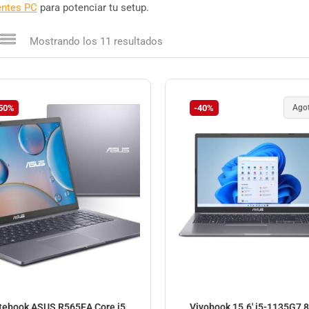
ntes PC
para potenciar tu setup.
Mostrando los 11 resultados
50%
-40%
Ago
tebook ASUS R565EA Core i5
Vivobook 15.6′ i5-1135G7 