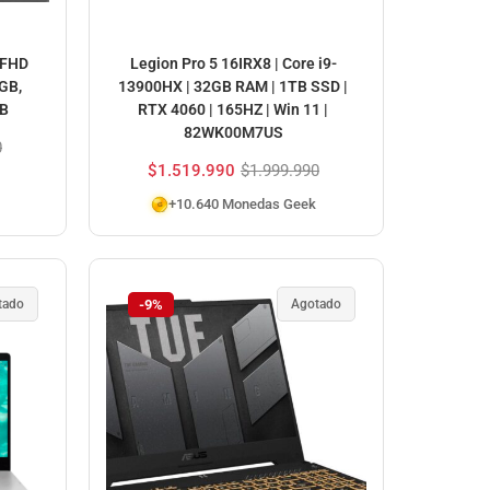
″FHD
Legion Pro 5 16IRX8 | Core i9-
GB,
13900HX | 32GB RAM | 1TB SSD |
GB
RTX 4060 | 165HZ | Win 11 |
82WK00M7US
0
$
1.519.990
$
1.999.990
+10.640 Monedas Geek
tado
-9%
Agotado