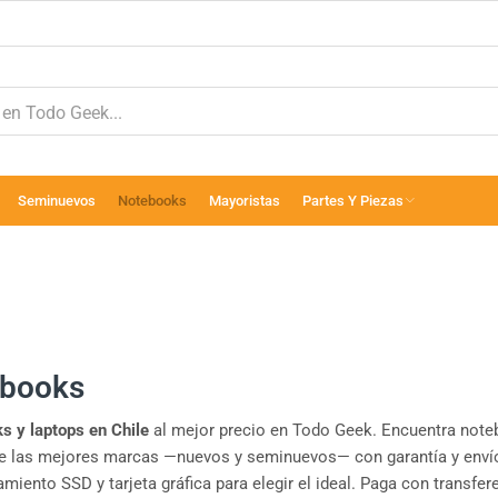
Seminuevos
Notebooks
Mayoristas
Partes Y Piezas
books
s y laptops en Chile
al mejor precio en Todo Geek. Encuentra note
de las mejores marcas —nuevos y seminuevos— con garantía y enví
iento SSD y tarjeta gráfica para elegir el ideal. Paga con transfer