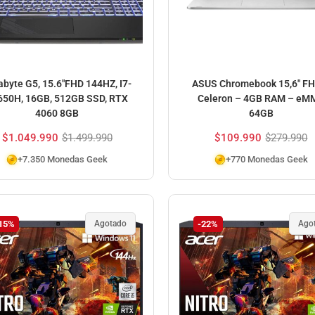
abyte G5, 15.6″FHD 144HZ, I7-
ASUS Chromebook 15,6″ FH
650H, 16GB, 512GB SSD, RTX
Celeron – 4GB RAM – eM
4060 8GB
64GB
$
1.049.990
$
1.499.990
$
109.990
$
279.990
+7.350 Monedas Geek
+770 Monedas Geek
15%
Agotado
-22%
Ago