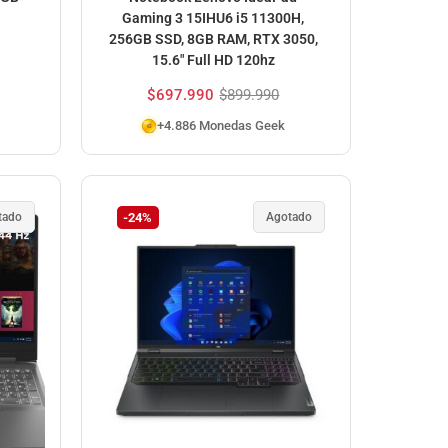
Gaming 3 15IHU6 i5 11300H,
256GB SSD, 8GB RAM, RTX 3050,
15.6″ Full HD 120hz
$
697.990
$
899.990
+4.886 Monedas Geek
tado
-24%
Agotado