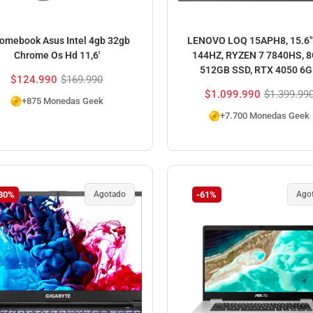
omebook Asus Intel 4gb 32gb
LENOVO LOQ 15APH8, 15.6
Chrome Os Hd 11,6′
144HZ, RYZEN 7 7840HS, 8
512GB SSD, RTX 4050 6
$
124.990
$
169.990
$
1.099.990
$
1.399.99
+875 Monedas Geek
+7.700 Monedas Geek
30%
Agotado
-61%
Ago