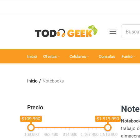
Inicio
Ofertas
Celulares
Consolas
Funko
Inicio
Notebooks
Note
Precio
$109.990
$1.519.990
Notebook
trabajo 
109.990
462.490
814.990
1.167.490
1.519.990
almacenam