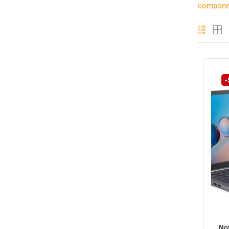
compone
-
No