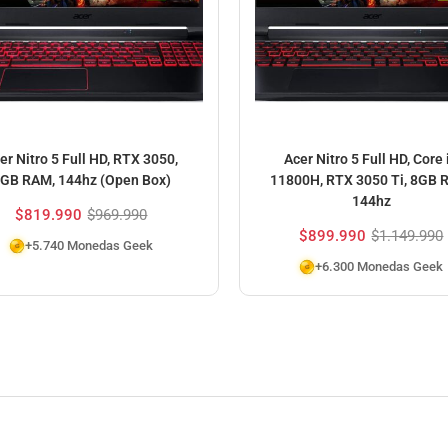
er Nitro 5 Full HD, RTX 3050,
Acer Nitro 5 Full HD, Core 
GB RAM, 144hz (Open Box)
11800H, RTX 3050 Ti, 8GB 
144hz
$
819.990
$
969.990
$
899.990
$
1.149.990
+5.740 Monedas Geek
+6.300 Monedas Geek