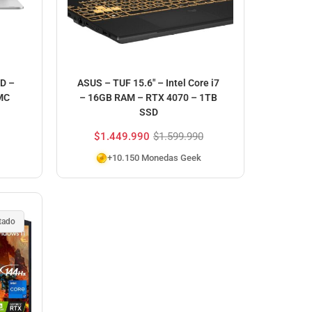
D –
ASUS – TUF 15.6″ – Intel Core i7
MC
– 16GB RAM – RTX 4070 – 1TB
SSD
$
1.449.990
$
1.599.990
+10.150 Monedas Geek
tado