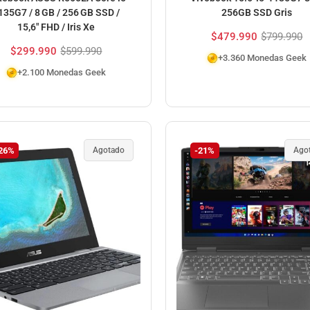
135G7 / 8 GB / 256 GB SSD /
256GB SSD Gris
15,6″ FHD / Iris Xe
$
479.990
$
799.990
$
299.990
$
599.990
+3.360 Monedas Geek
+2.100 Monedas Geek
26%
Agotado
-21%
Ago