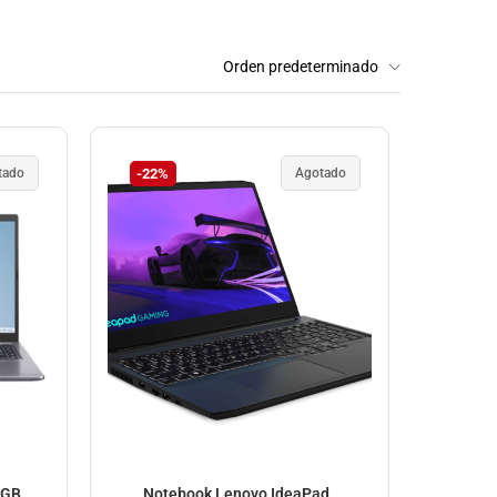
Orden predeterminado
tado
-22%
Agotado
8GB
Notebook Lenovo IdeaPad