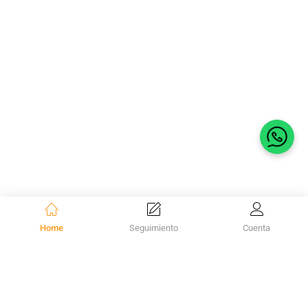
Habla 
Home
Seguimiento
Cuenta
¡Suscríbete al Boletín!