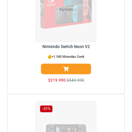
Agotado
Nintendo Switch Neon V2
+1.540 Monedas Geek
$
219.990
$
349.990
-31%