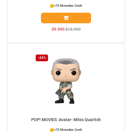
+70 Monedas Geek
$
9.990
$
16.990
-44%
POP! MOVIES: Avatar- Miles Quaritch
+70 Monedas Geek