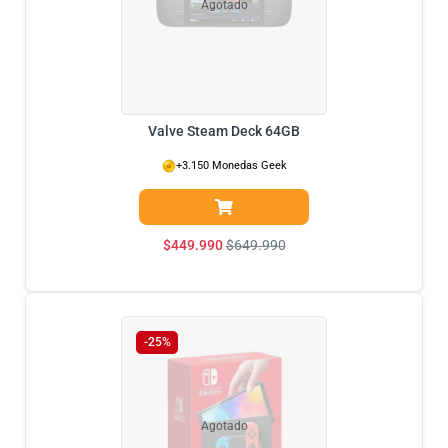
Agotado
Valve Steam Deck 64GB
+3.150 Monedas Geek
$
449.990
$
649.990
-25%
Agotado