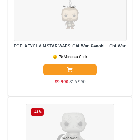
Agotado
POP! KEYCHAIN STAR WARS: Obi-Wan Kenobi – Obi-Wan
+70 Monedas Geek
$
9.990
$
16.990
-41%
Agotado