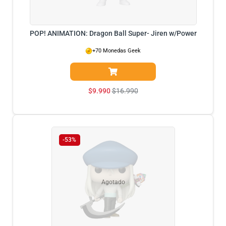
POP! ANIMATION: Dragon Ball Super- Jiren w/Power
+70 Monedas Geek
$
9.990
$
16.990
-53%
Agotado