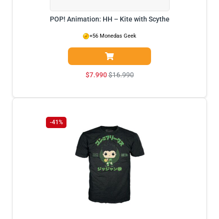
POP! Animation: HH – Kite with Scythe
+56 Monedas Geek
$
7.990
$
16.990
-41%