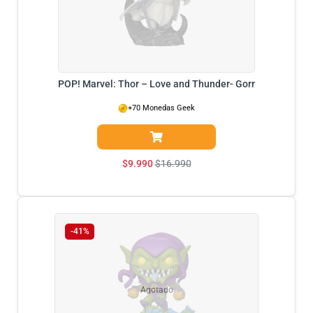
POP! Marvel: Thor – Love and Thunder- Gorr
+70 Monedas Geek
$
9.990
$
16.990
-41%
Agotado