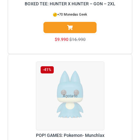
BOXED TEE: HUNTER X HUNTER – GON – 2XL
+70 Monedas Geek
$
9.990
$
16.990
-41%
Agotado
POP! GAMES: Pokemon- Munchlax