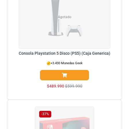
Agotado
Consola Playstation 5 Disco (PS5) (Caja Generica)
+3.430 Monedas Geek
$
489.990
$
599.990
-37%