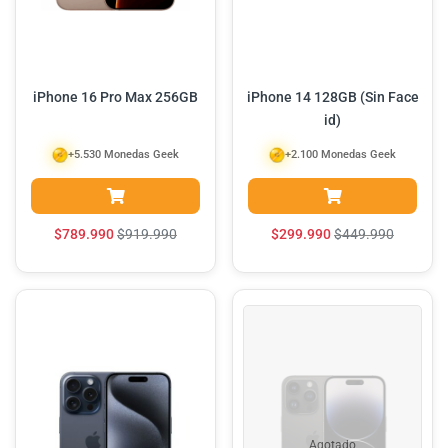
iPhone 16 Pro Max 256GB
iPhone 14 128GB (Sin Face
id)
+5.530 Monedas Geek
+2.100 Monedas Geek
$
789.990
$
919.990
$
299.990
$
449.990
Agotado