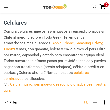
0
INGRESAR
REGISTRARSE
Celulares
Enter your username and password to login.
Compra celulares nuevos, seminuevos y reacondicionados en
Chile
al mejor precio en Todo Geek. Tenemos los
smartphones más buscados:
Apple iPhone
,
Samsung Galaxy
,
Xiaomi
y más, con garantía, boleta y envío a todo el país.Filtra
por marca, capacidad y estado para encontrar tu equipo ideal.
Remember me
Todos nuestros teléfonos pasan por revisión técnica y puedes
pagar con transferencia (precio rebajado), débito o crédito en
Ingresar
cuotas. ¿Quieres ahorrar? Revisa nuestros
celulares
seminuevos
certificados.
Lost password?
💡
¿Celular nuevo, seminuevo o reacondicionado? Lee nuestra
guía
Filter