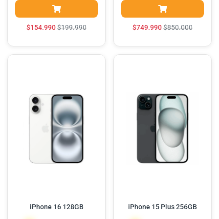
$
154.990
$
199.990
$
749.990
$
850.000
iPhone 16 128GB
iPhone 15 Plus 256GB