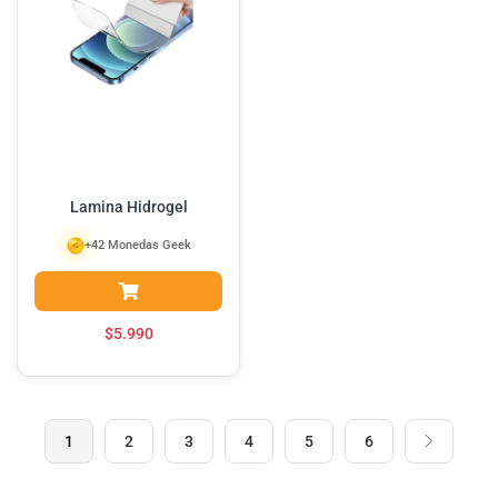
Lamina Hidrogel
+42 Monedas Geek
$
5.990
1
2
3
4
5
6