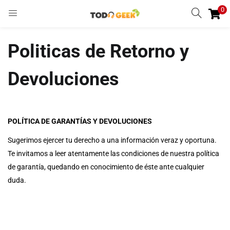
0
INGRESAR
REGISTRARSE
Politicas de Retorno y
Enter your username and password to login.
Devoluciones
POLÍTICA DE GARANTÍAS Y DEVOLUCIONES
Remember me
Sugerimos ejercer tu derecho a una información veraz y oportuna.
Ingresar
Te invitamos a leer atentamente las condiciones de nuestra política
de garantía, quedando en conocimiento de éste ante cualquier
Lost password?
duda.