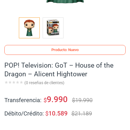
Producto: Nuevo
POP! Television: GoT – House of the
Dragon – Alicent Hightower
(
0
reseñas de clientes)
9.990
Transferencia:
$
$
19.990
Débito/Crédito:
$
10.589
$
21.189