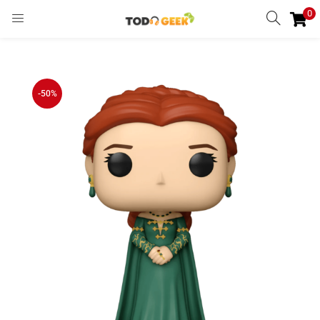
0
INGRESAR
REGISTRARSE
Enter your username and password to login.
-50%
Remember me
Ingresar
Lost password?