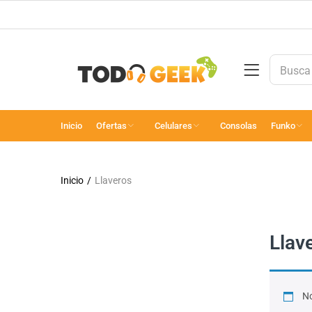
Inicio
Ofertas
Celulares
Consolas
Funko
Inicio
Llaveros
Llav
No