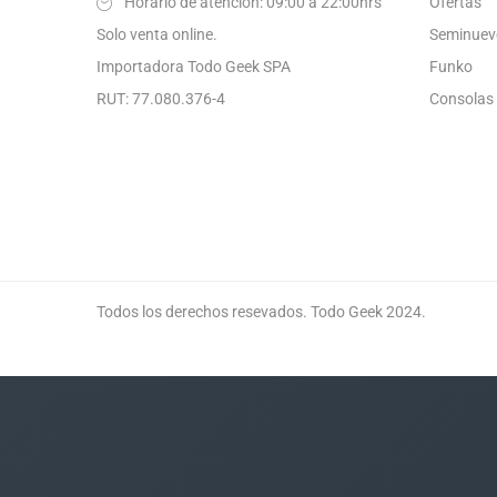
Horario de atención: 09:00 a 22:00hrs
Ofertas
Solo venta online.
Seminuev
Importadora Todo Geek SPA
Funko
RUT: 77.080.376-4
Consolas
Todos los derechos resevados. Todo Geek 2024.