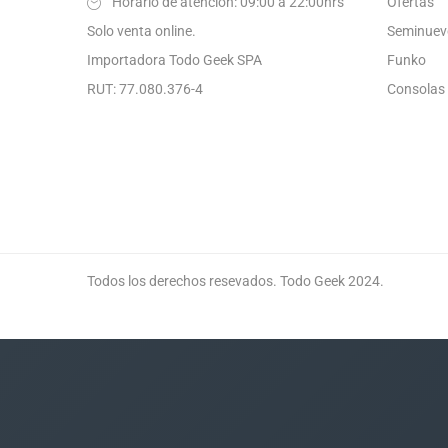
Horario de atención: 09:00 a 22:00hrs
Ofertas
Solo venta online.
Seminuev
Importadora Todo Geek SPA
Funko
RUT: 77.080.376-4
Consolas
Todos los derechos resevados. Todo Geek 2024.