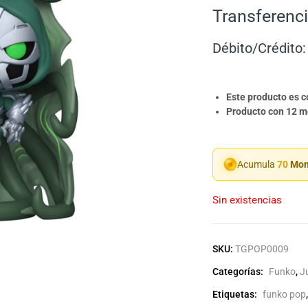
Transferenci
Débito/Crédito:
Este producto es 
Producto con 12 me
Acumula
70
Mon
Sin existencias
SKU:
TGPOP0009
Categorías:
Funko
,
J
Etiquetas:
funko pop