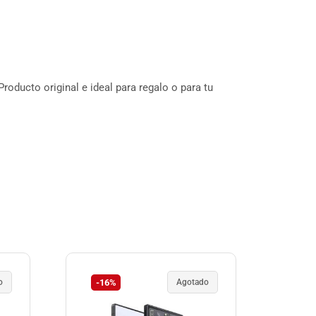
oducto original e ideal para regalo o para tu
o
-16%
Agotado
-4