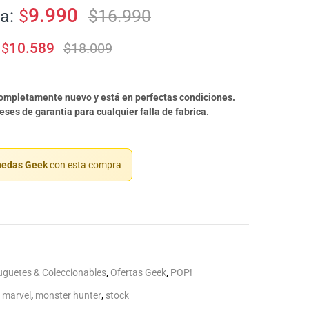
9.990
a:
$
$
16.990
$
10.589
$
18.009
completamente nuevo y está en perfectas condiciones.
ses de garantia para cualquier falla de fabrica.
edas Geek
con esta compra
uguetes & Coleccionables
,
Ofertas Geek
,
POP!
,
marvel
,
monster hunter
,
stock