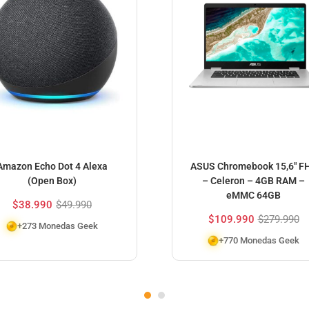
Amazon Echo Dot 4 Alexa
ASUS Chromebook 15,6″ F
(Open Box)
– Celeron – 4GB RAM –
eMMC 64GB
$
38.990
$
49.990
$
109.990
$
279.990
+273 Monedas Geek
+770 Monedas Geek