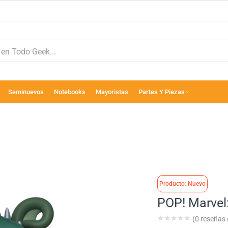
Seminuevos
Notebooks
Mayoristas
Partes Y Piezas
Producto: Nuevo
POP! Marvel
(
0
reseñas d