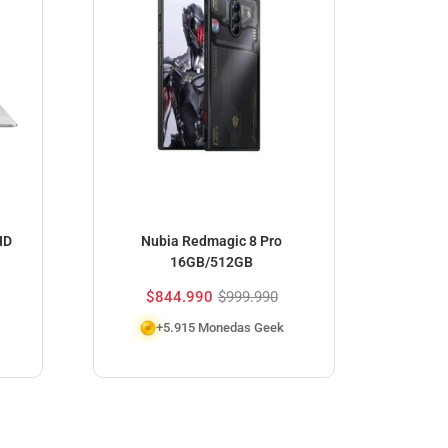
HD
Nubia Redmagic 8 Pro
POP!
16GB/512GB
Tit
$
844.990
$
999.990
+5.915 Monedas Geek