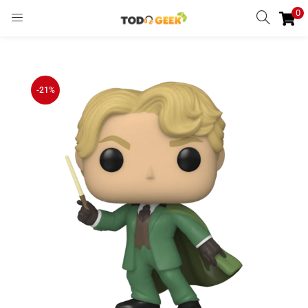
0
INGRESAR
REGISTRARSE
Enter your username and password to login.
-21%
Remember me
Ingresar
Lost password?