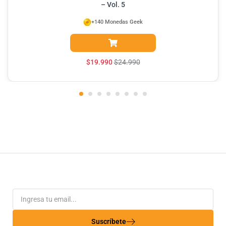
– Vol. 5
+140 Monedas Geek
$
19.990
$
24.990
Suscríbete