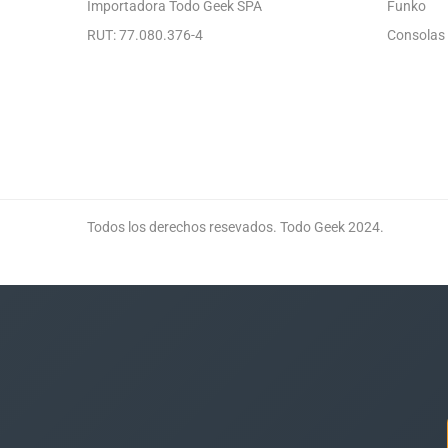
Importadora Todo Geek SPA
Funko
RUT: 77.080.376-4
Consolas
Todos los derechos resevados. Todo Geek 2024.