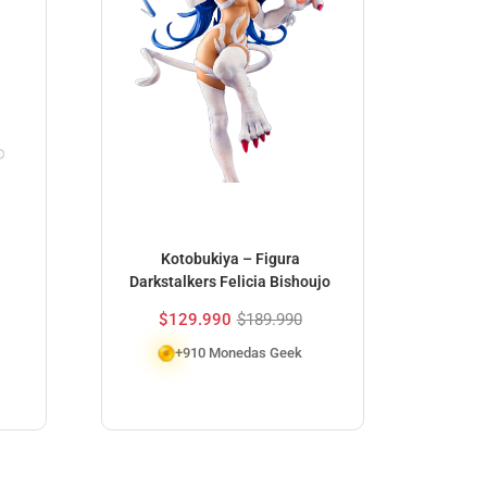
Kotobukiya – Figura
Ba
Darkstalkers Felicia Bishoujo
Gr
$
129.990
$
189.990
+910 Monedas Geek