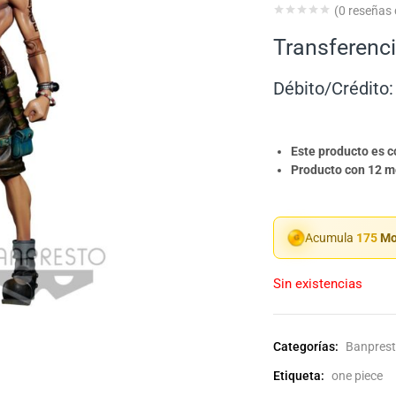
(
0
reseñas d
Transferenci
Débito/Crédito:
Este producto es 
Producto con 12 me
Acumula
175
Mo
Sin existencias
Categorías:
Banpres
Etiqueta:
one piece