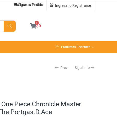
Sigue tu Pedido
Ingresar o Registrarse
Sin existencias
0
$
0
Productos Recientes
Prev
Siguiente
 One Piece Chronicle Master
 The Portgas.D.Ace