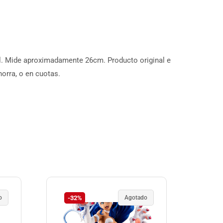
al. Mide aproximadamente 26cm. Producto original e
horra, o en cuotas.
o
-32%
Agotado
-2