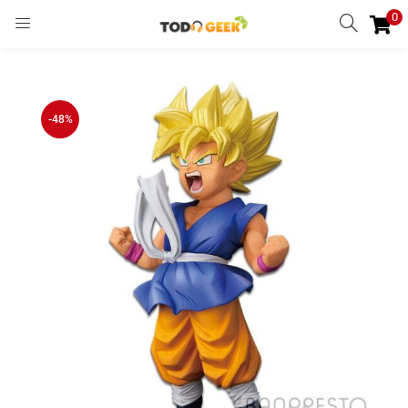
0
INGRESAR
REGISTRARSE
Enter your username and password to login.
-48%
Remember me
Ingresar
Lost password?