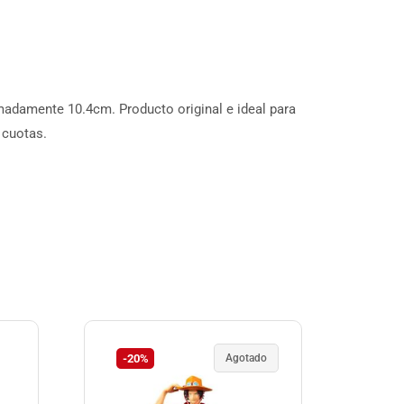
imadamente 10.4cm. Producto original e ideal para
 cuotas.
-20%
Agotado
-4