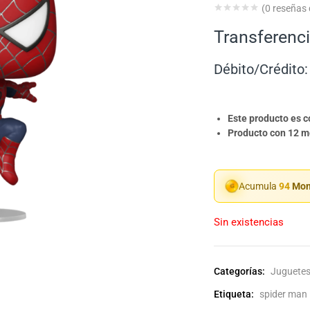
(
0
reseñas d
Transferenci
Débito/Crédito:
Este producto es 
Producto con 12 me
Acumula
94
Mon
Sin existencias
Categorías:
Juguetes
Etiqueta:
spider man