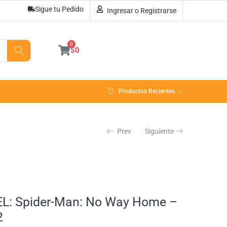
Sigue tu Pedido
Ingresar o Registrarse
Sin existencias
0
$
0
Productos Recientes
Prev
Siguiente
L: Spider-Man: No Way Home –
2