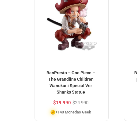
BanPresto – One Piece –
B
The Grandline Children
Wanokuni Special Ver
Shanks Statue
$
19.990
$
24.990
+140 Monedas Geek