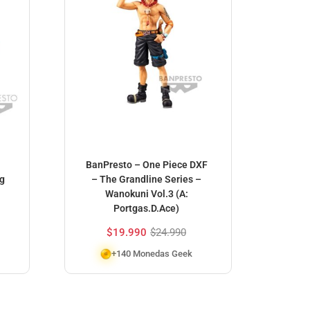
BanPresto – One Piece DXF
Ban
g
– The Grandline Series –
Super
Wanokuni Vol.3 (A:
(
Portgas.D.Ace)
$
19.990
$
24.990
+140 Monedas Geek