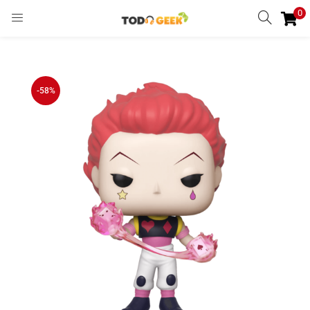
0
INGRESAR
REGISTRARSE
Enter your username and password to login.
-58%
Remember me
Ingresar
Lost password?