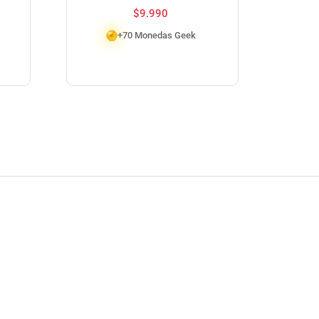
CL
$
9.990
ST
+70 Monedas Geek