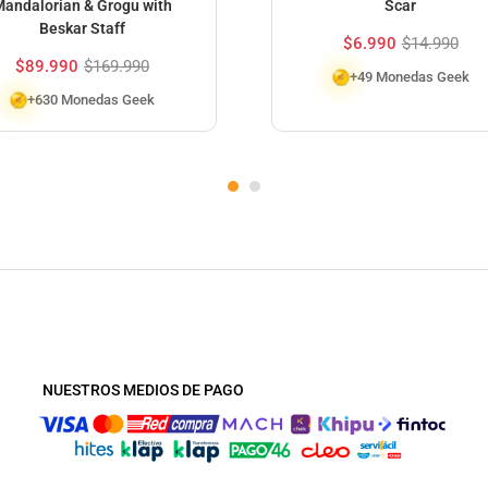
andalorian & Grogu with
Scar
Beskar Staff
$
6.990
$
14.990
$
89.990
$
169.990
+49 Monedas Geek
+630 Monedas Geek
NUESTROS MEDIOS DE PAGO