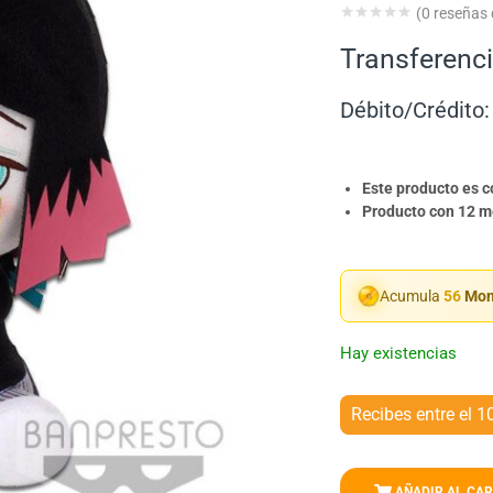
(
0
reseñas d
Transferenci
Débito/Crédito:
Este producto es 
Producto con 12 me
Acumula
56
Mon
Hay existencias
Recibes entre el 1
AÑADIR AL CAR