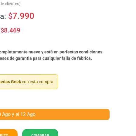
e clientes)
7.990
a:
$
$
8.469
completamente nuevo y está en perfectas condiciones.
ses de garantia para cualquier falla de fabrica.
edas Geek
con esta compra
0 Ago y el 12 Ago
RITO
COMPRAR