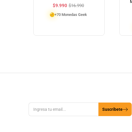
M
$
9.990
$
16.990
+70 Monedas Geek
Suscríbete