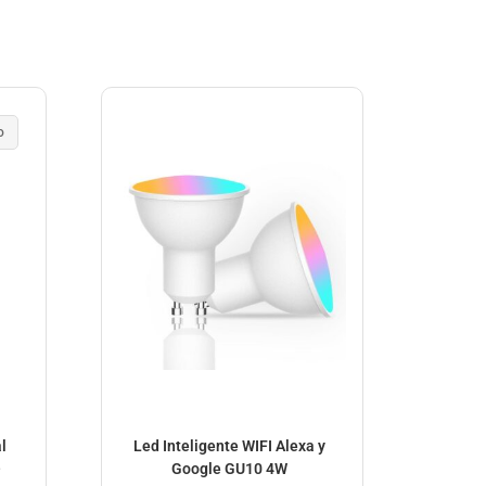
o
l
Led Inteligente WIFI Alexa y
Koyo
–
Google GU10 4W
HI