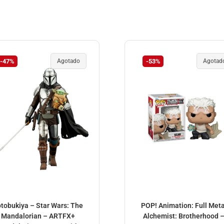
-47%
Agotado
-53%
Agotad
tobukiya – Star Wars: The
POP! Animation: Full Meta
Mandalorian – ARTFX+
Alchemist: Brotherhood 