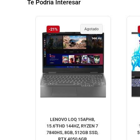
Te Podría Interesar
-21%
Agotado
LENOVO LOQ 15APH8,
15.6″FHD 144HZ, RYZEN 7
7840HS, 8GB, 512GB SSD,
5
RTX 4050 6GB