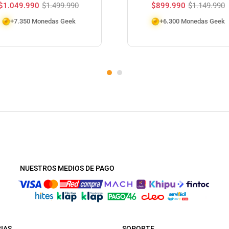
$
1.049.990
$
1.499.990
$
899.990
$
1.149.990
+7.350 Monedas Geek
+6.300 Monedas Geek
NUESTROS MEDIOS DE PAGO
IAS
SOPORTE