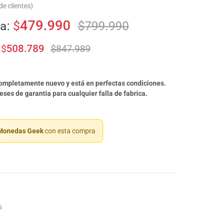
e clientes)
479.990
a:
$
$
799.990
$
508.789
$
847.989
completamente nuevo y está en perfectas condiciones.
ses de garantia para cualquier falla de fabrica.
onedas Geek
con esta compra
s