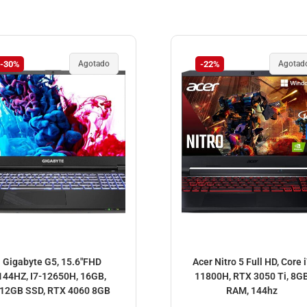
-30%
Agotado
-22%
Agotad
Gigabyte G5, 15.6″FHD
Acer Nitro 5 Full HD, Core 
144HZ, I7-12650H, 16GB,
11800H, RTX 3050 Ti, 8G
12GB SSD, RTX 4060 8GB
RAM, 144hz