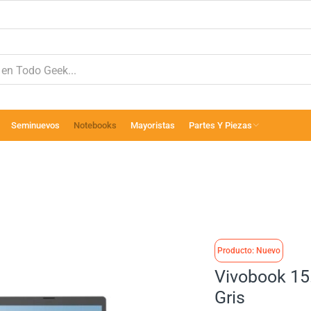
Seminuevos
Notebooks
Mayoristas
Partes Y Piezas
Producto: Nuevo
Vivobook 15
Gris