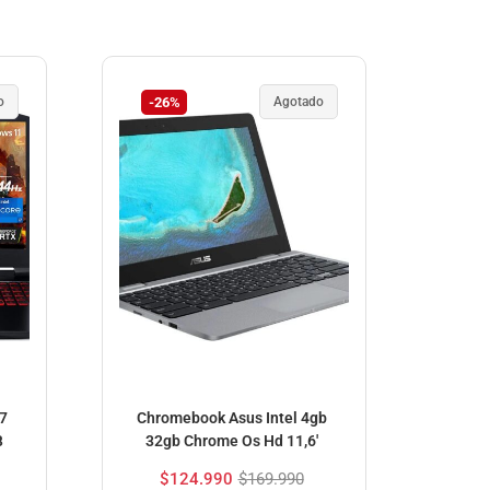
o
-26%
Agotado
-1
i7
Chromebook Asus Intel 4gb
Ace
B
32gb Chrome Os Hd 11,6′
3050,
$
124.990
$
169.990