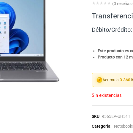
(
0
reseñas d
Transferenci
Débito/Crédito:
Este producto es 
Producto con 12 me
Acumula
3.360
M
Sin existencias
SKU:
R565EA-UH51T
Categoría:
Notebook