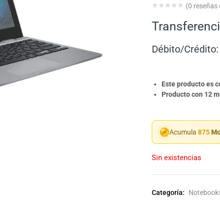
(
0
reseñas d
Transferenci
Débito/Crédito:
Este producto es 
Producto con 12 me
Acumula
875
Mo
Sin existencias
Categoría:
Notebook