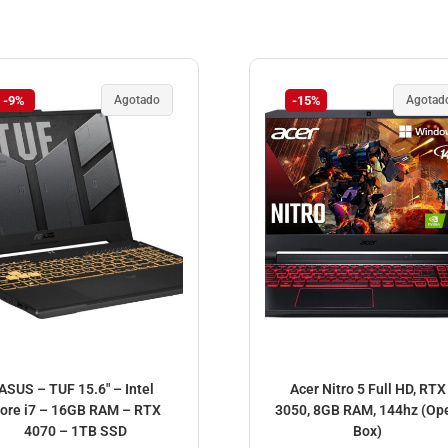
-9%
Agotado
-15%
Agotad
ASUS – TUF 15.6″ – Intel
Acer Nitro 5 Full HD, RTX
ore i7 – 16GB RAM – RTX
3050, 8GB RAM, 144hz (Op
4070 – 1TB SSD
Box)