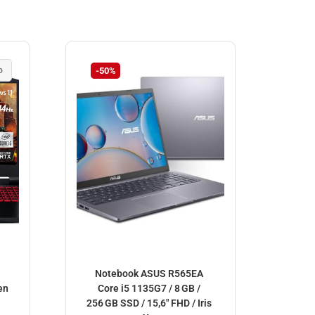
o
-50%
-2
Notebook ASUS R565EA
Legi
en
Core i5 1135G7 / 8 GB /
i9-
256 GB SSD / 15,6″ FHD / Iris
1TB 