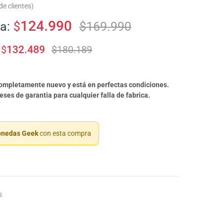
e clientes)
124.990
a:
$
$
169.990
$
132.489
$
180.189
completamente nuevo y está en perfectas condiciones.
ses de garantia para cualquier falla de fabrica.
nedas Geek
con esta compra
s