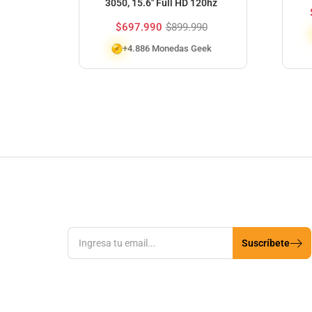
3050, 15.6″ Full HD 120hz
$
697.990
$
899.990
+4.886 Monedas Geek
Suscríbete