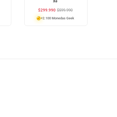
Xe
| 
$
299.990
$
599.990
$
1
+2.100 Monedas Geek