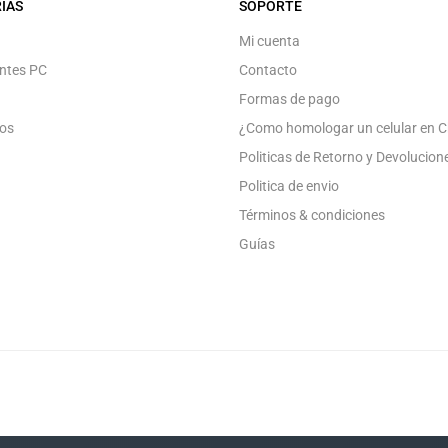
IAS
SOPORTE
Mi cuenta
ntes PC
Contacto
Formas de pago
os
¿Como homologar un celular en C
Politicas de Retorno y Devolucion
Politica de envio
Términos & condiciones
Guías