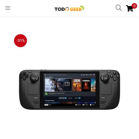
0
INGRESAR
REGISTRARSE
Enter your username and password to login.
-31%
Remember me
Ingresar
Lost password?