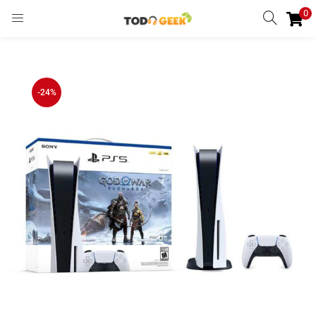
0
INGRESAR
REGISTRARSE
Enter your username and password to login.
-24%
Remember me
Ingresar
Lost password?