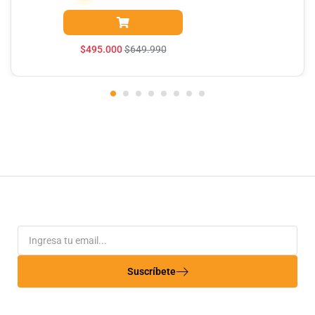
$
495.000
$
649.990
Suscríbete