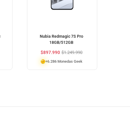
B
Nubia Redmagic 7S Pro
i
18GB/512GB
$
$
897.990
$
1.249.990
+6.286 Monedas Geek