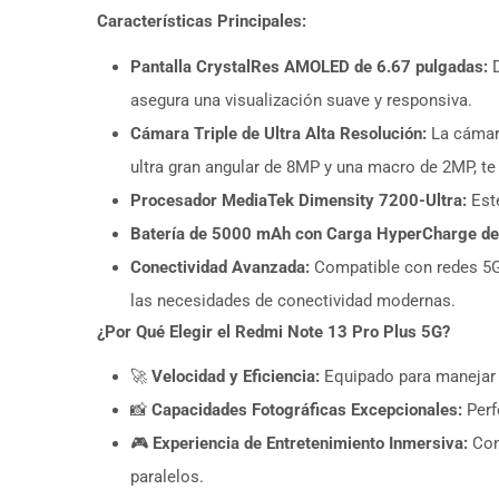
Características Principales:
Pantalla CrystalRes AMOLED de 6.67 pulgadas:
D
asegura una visualización suave y responsiva.
Cámara Triple de Ultra Alta Resolución:
La cámara
ultra gran angular de 8MP y una macro de 2MP, te
Procesador MediaTek Dimensity 7200-Ultra:
Este
Batería de 5000 mAh con Carga HyperCharge d
Conectividad Avanzada:
Compatible con redes 5G 
las necesidades de conectividad modernas.
¿Por Qué Elegir el Redmi Note 13 Pro Plus 5G?
🚀
Velocidad y Eficiencia:
Equipado para manejar c
📸
Capacidades Fotográficas Excepcionales:
Perf
🎮
Experiencia de Entretenimiento Inmersiva:
Con 
paralelos.