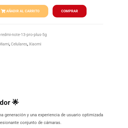
AÑADIR AL CARRITO
COMPRAR
edmi-note-13-pro-plus-5g
Miami
,
Celulares
,
Xiaomi
dor 🌟
a generación y una experiencia de usuario optimizada
presionante conjunto de cámaras.