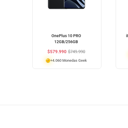
OnePlus 10 PRO
12GB/256GB
$
579.990
$
749.990
+4.060 Monedas Geek