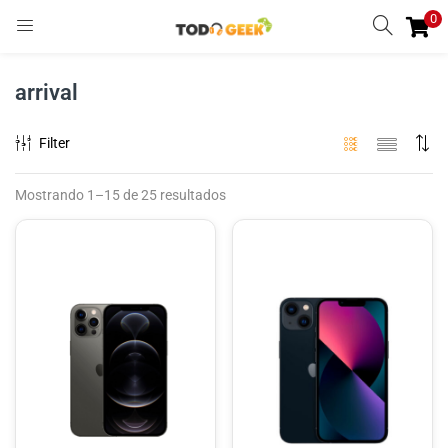
0
INGRESAR
REGISTRARSE
arrival
Enter your username and password to login.
Filter
Mostrando 1–15 de 25 resultados
Remember me
Ingresar
Lost password?