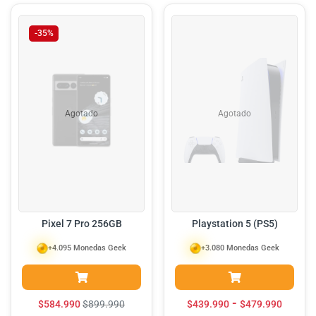
-35%
Agotado
Agotado
Pixel 7 Pro 256GB
Playstation 5 (PS5)
+4.095 Monedas Geek
+3.080 Monedas Geek
-
$
584.990
$
899.990
$
439.990
$
479.990