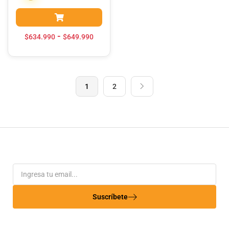
-
$
634.990
$
649.990
1
2
Suscríbete