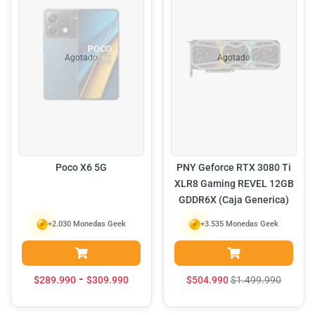
Agotado
Agotado
Poco X6 5G
PNY Geforce RTX 3080 Ti
XLR8 Gaming REVEL 12GB
GDDR6X (Caja Generica)
+2.030 Monedas Geek
+3.535 Monedas Geek
-
$
289.990
$
309.990
$
504.990
$
1.499.990