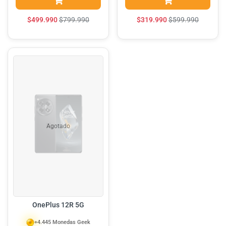
$
499.990
$
799.990
$
319.990
$
599.990
Agotado
OnePlus 12R 5G
+4.445 Monedas Geek