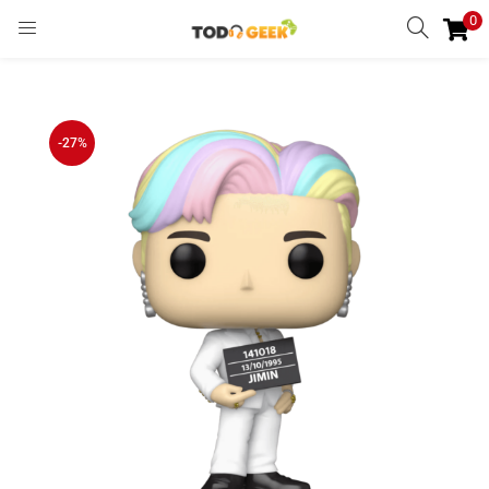
0
INGRESAR
REGISTRARSE
Enter your username and password to login.
-27%
Remember me
Ingresar
Lost password?