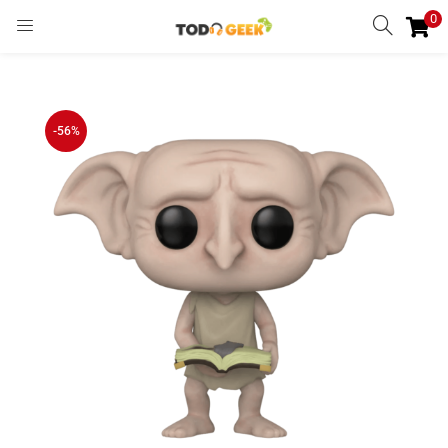
0
INGRESAR
REGISTRARSE
Enter your username and password to login.
-56%
Remember me
Ingresar
Lost password?