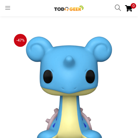
0
INGRESAR
REGISTRARSE
Enter your username and password to login.
-47%
Remember me
Ingresar
Lost password?