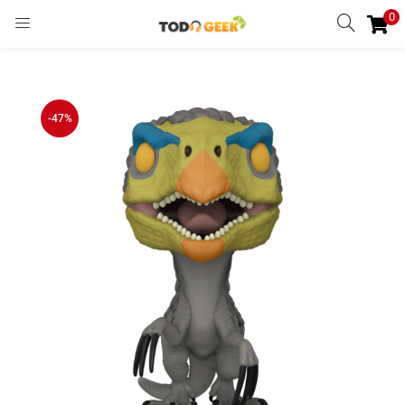
0
INGRESAR
REGISTRARSE
Enter your username and password to login.
-47%
Remember me
Ingresar
Lost password?