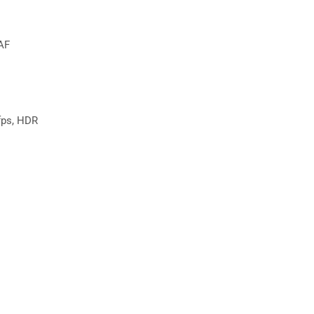
DAF
fps, HDR