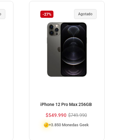
o
-27%
Agotado
-2
iPhone 12 Pro Max 256GB
i
$
549.990
$
749.990
$
+3.850 Monedas Geek