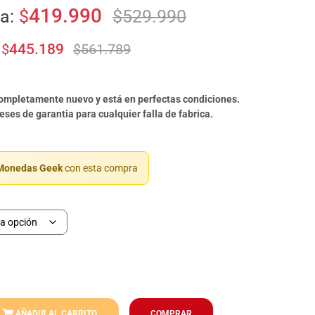
419.990
a:
$
$
529.990
$
445.189
$
561.789
completamente nuevo y está en perfectas condiciones.
ses de garantia para cualquier falla de fabrica.
onedas Geek
con esta compra
AÑADIR AL CARRITO
COMPRAR