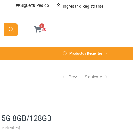
Sigue tu Pedido
Ingresar o Registrarse
Sin existencias
0
$
0
Productos Recientes
Prev
Siguiente
 5G 8GB/128GB
e clientes)