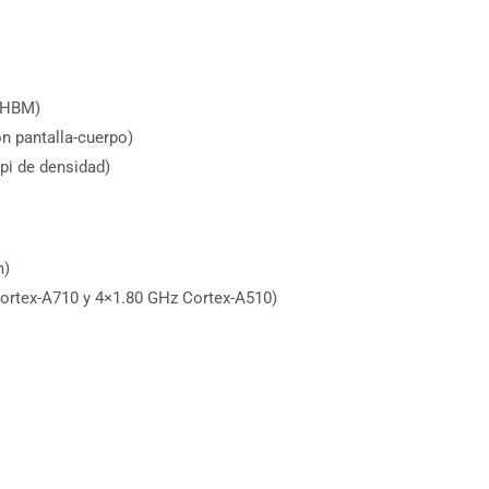
 (HBM)
n pantalla-cuerpo)
ppi de densidad)
m)
ortex-A710 y 4×1.80 GHz Cortex-A510)