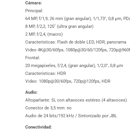
Cámara:
Principal:
64 MP, f/1,9, 26 mm (gran angular), 1/1,73″, 0,8 µm, P
8 MP, f/2,2, 120˚ (ultra gran angular)
2 MP, f/2,4, (macro)
Características: Flash de doble LED, HDR, panorama
Video 4K@30/60fps, 1080p@30/60/120fps, 720p@960
Frontal:
20 megapíxeles, f/2,4, (gran angular), 1/2,0″, 0,8 µm
Características: HDR
Video: 1080p@30/60fps, 720p@120fps, HDR
Audio:
Altoparlante: Sí, con altavoces estéreo (4 altavoces)
Conector de 3,5 mm: no
Audio de 24 bits/192 kHz / Sintonizado por JBL
Conectividad: