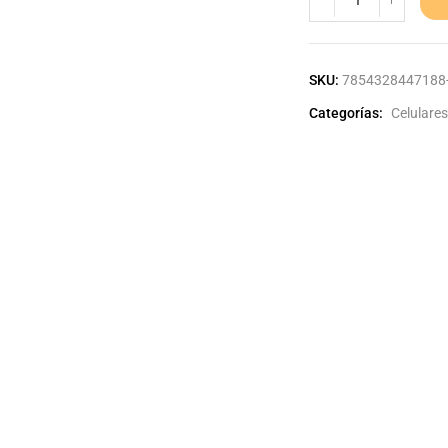
SKU:
7854328447188-
Categorías:
Celulares