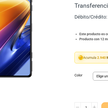
Transferenci
Débito/Crédito:
Este producto es 
Producto con 12 me
Acumula
2.940
M
Color