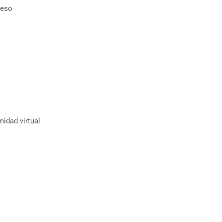
ceso
midad virtual