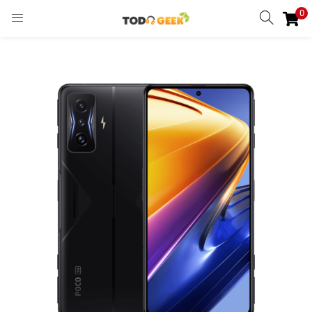
0
INGRESAR
REGISTRARSE
Enter your username and password to login.
Remember me
Ingresar
Lost password?