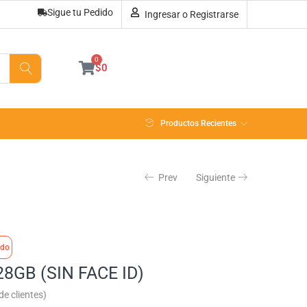
Sigue tu Pedido
Ingresar o Registrarse
Sin existencias
0
$
0
Productos Recientes
Prev
Siguiente
ado
28GB (SIN FACE ID)
e clientes)