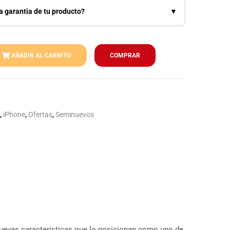
a garantia de tu producto?
▼
AÑADIR AL CARRITO
COMPRAR
,
iPhone
,
Ofertas
,
Seminuevos
 nuevas características que lo posicionan como uno de