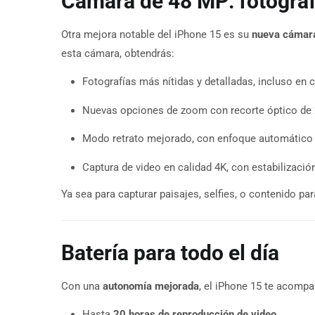
Cámara de 48 MP: fotografí
Otra mejora notable del iPhone 15 es su
nueva cámara
esta cámara, obtendrás:
Fotografías más nítidas y detalladas, incluso en 
Nuevas opciones de zoom con recorte óptico de 2
Modo retrato mejorado, con enfoque automático 
Captura de video en calidad 4K, con estabilizació
Ya sea para capturar paisajes, selfies, o contenido pa
Batería para todo el día
Con una
autonomía mejorada
, el iPhone 15 te acompa
Hasta
20 horas de reproducción de video