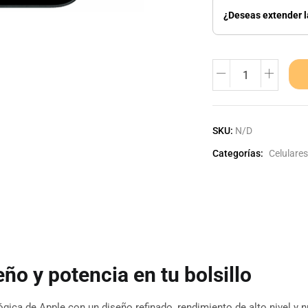
¿Deseas extender l
SKU:
N/D
Categorías:
Celulares
ño y potencia en tu bolsillo
lógica de Apple con un diseño refinado, rendimiento de alto nivel y