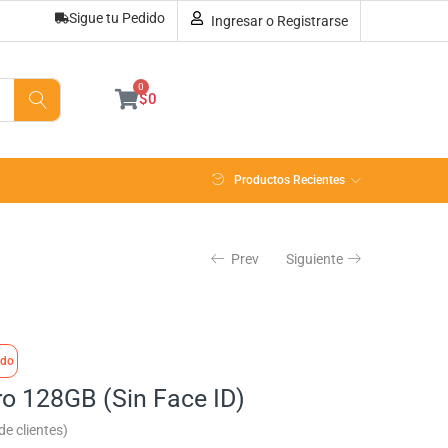
Sigue tu Pedido
Ingresar o Registrarse
Sin existencias
0
$
0
Productos Recientes
Prev
Siguiente
ado
ro 128GB (Sin Face ID)
e clientes)