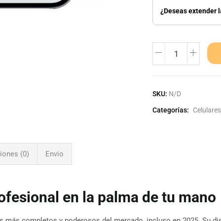
¿Deseas extender l
SKU:
N/D
Categorías:
Celulares
iones (0)
Envio
ofesional en la palma de tu mano
s más completos y poderosos del mercado, incluso en 2025. Su dis