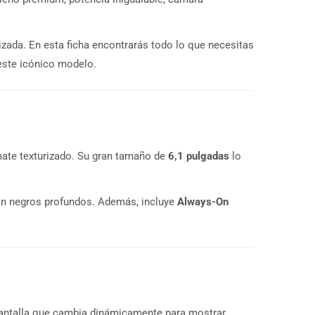
izada. En esta ficha encontrarás todo lo que necesitas
 este icónico modelo.
 mate texturizado. Su gran tamaño de
6,1 pulgadas
lo
 con negros profundos. Además, incluye
Always-On
a pantalla que cambia dinámicamente para mostrar