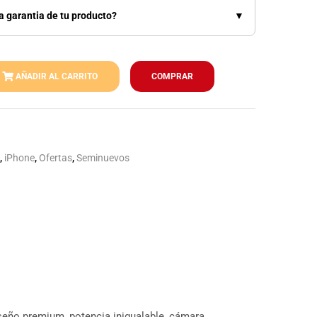
a garantia de tu producto?
▼
AÑADIR AL CARRITO
COMPRAR
,
iPhone
,
Ofertas
,
Seminuevos
eño premium, potencia inigualable, cámara