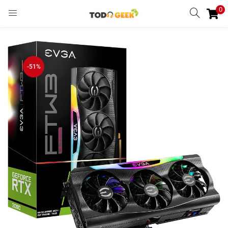
0
INGRESAR
REGISTRARSE
Enter your username and password to login.
-51%
Remember me
Ingresar
Lost password?