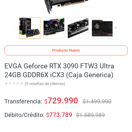
Producto: Nuevo
EVGA Geforce RTX 3090 FTW3 Ultra
24GB GDDR6X iCX3 (Caja Generica)
(
0
reseñas de clientes)
729.990
Transferencia:
$
$
1.499.990
Débito/Crédito:
$
773.789
$
1.589.989