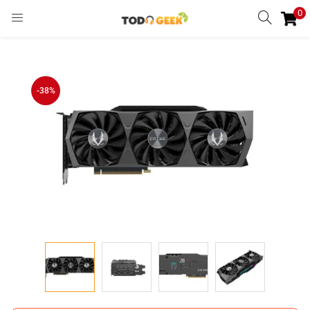
0
INGRESAR
REGISTRARSE
Enter your username and password to login.
-38%
Remember me
Ingresar
Lost password?