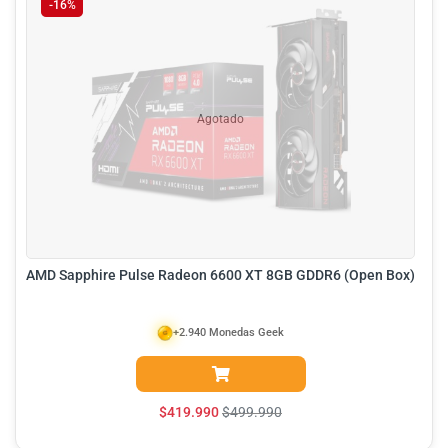
-16%
Agotado
AMD Sapphire Pulse Radeon 6600 XT 8GB GDDR6 (Open Box)
+2.940 Monedas Geek
$
419.990
$
499.990