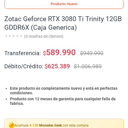
Producto: Nuevo
Zotac Geforce RTX 3080 Ti Trinity 12GB
GDDR6X (Caja Generica)
(
0
reseñas de clientes)
589.990
Transferencia:
$
$
949.990
Débito/Crédito:
$
625.389
$
1.006.989
Este producto es completamente nuevo y está en perfectas
condiciones.
Producto con 12 meses de garantia para cualquier falla de
fabrica.
Acumula
4.130
Monedas Geek
con esta compra