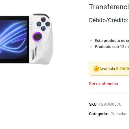
Transferenci
Débito/Crédito:
Este producto es 
Producto con 12 me
Acumula
5.390
M
Sin existencias
SKU:
TGROG0076
Categoría:
Consolas