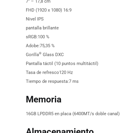
7″ – 17,8 cm
FHD (1920 x 1080) 16:9
Nivel IPS
pantalla brillante
sRGB:
100 %
Adobe:
75,35 %
®
Gorilla
Glass DXC
Pantalla táctil (10 puntos multitáctil)
Tasa de refresco
120 Hz
Tiempo de respuesta:
7 ms
Memoria
16GB LPDDR5 en placa (6400MT/s doble canal)
Almacenamiento