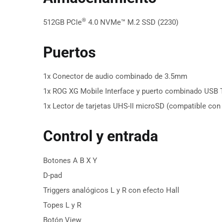
®
512GB PCIe
4.0 NVMe™ M.2 SSD (2230)
Puertos
1x Conector de audio combinado de 3.5mm
1x ROG XG Mobile Interface y puerto combinado USB T
1x Lector de tarjetas UHS-II microSD (compatible co
Control y entrada
Botones A B X Y
D-pad
Triggers analógicos L y R con efecto Hall
Topes L y R
Botón View