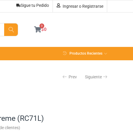
Sigue tu Pedido
Ingresar o Registrarse
Sin existencias
0
$
0
Productos Recientes
Prev
Siguiente
treme (RC71L)
e clientes)