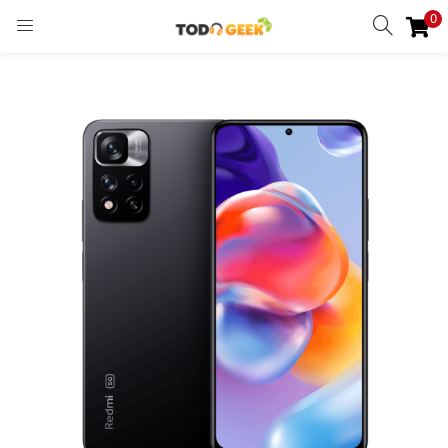
0
INGRESAR
REGISTRARSE
Enter your username and password to login.
Remember me
Ingresar
Lost password?