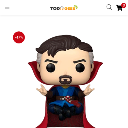
0
INGRESAR
REGISTRARSE
Enter your username and password to login.
-47%
Remember me
Ingresar
Lost password?