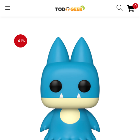
0
INGRESAR
REGISTRARSE
Enter your username and password to login.
-41%
Remember me
Ingresar
Lost password?