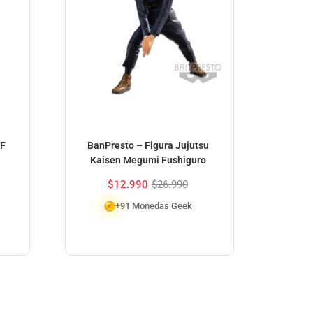
XF
BanPresto – Figura Jujutsu
Fin
Kaisen Megumi Fushiguro
Chi
Cloud
$
12.990
$
26.990
+91 Monedas Geek
$