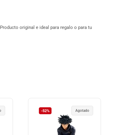
roducto original e ideal para regalo o para tu
o
-52%
Agotado
-1