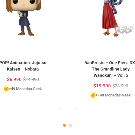
POP! Animation: Jujutsu
BanPresto – One Piece D
Kaisen – Nobara
– The Grandline Lady –
Wanokuni – Vol. 5
$
6.990
$
14.990
$
19.990
$
24.990
+49 Monedas Geek
+140 Monedas Geek