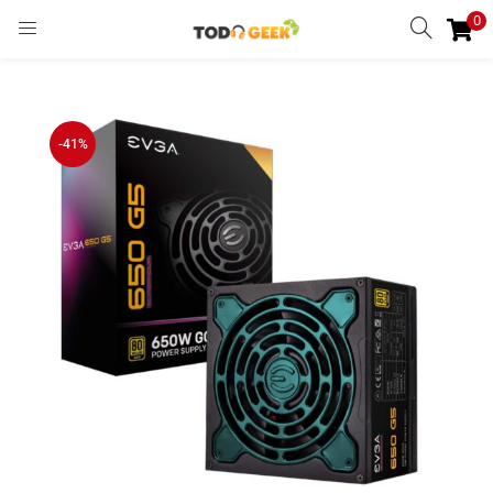
0
INGRESAR
REGISTRARSE
Enter your username and password to login.
-41%
Remember me
Ingresar
Lost password?