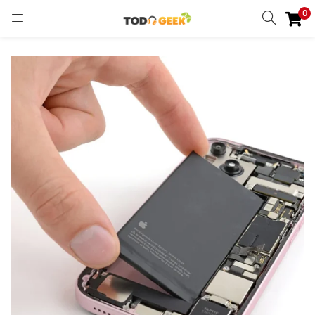
0
INGRESAR
REGISTRARSE
Enter your username and password to login.
Remember me
Ingresar
Lost password?