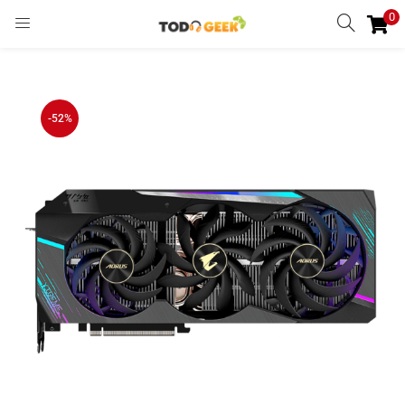
0
INGRESAR
REGISTRARSE
Enter your username and password to login.
-52%
Remember me
Ingresar
Lost password?