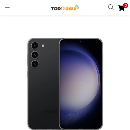
0
INGRESAR
REGISTRARSE
Enter your username and password to login.
Remember me
Ingresar
Lost password?