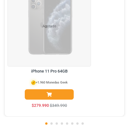
Agotado
iPhone 11 Pro 64GB
+1.960 Monedas Geek
$
279.990
$
349.990