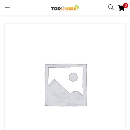
0
INGRESAR
REGISTRARSE
Enter your username and password to login.
Remember me
Ingresar
Lost password?