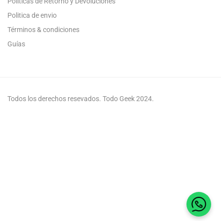
Politicas de Retorno y Devoluciones
Politica de envio
Términos & condiciones
Guías
Todos los derechos resevados. Todo Geek 2024.
Habla 