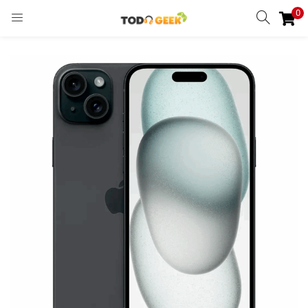
0
INGRESAR
REGISTRARSE
Enter your username and password to login.
Remember me
Ingresar
Lost password?