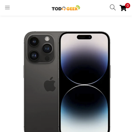
0
INGRESAR
REGISTRARSE
Enter your username and password to login.
Remember me
Ingresar
Lost password?