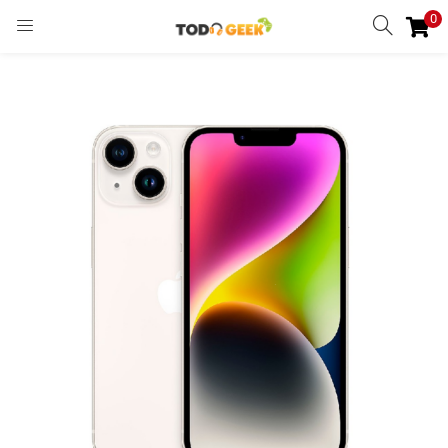
0
INGRESAR
REGISTRARSE
Enter your username and password to login.
Remember me
Ingresar
Lost password?