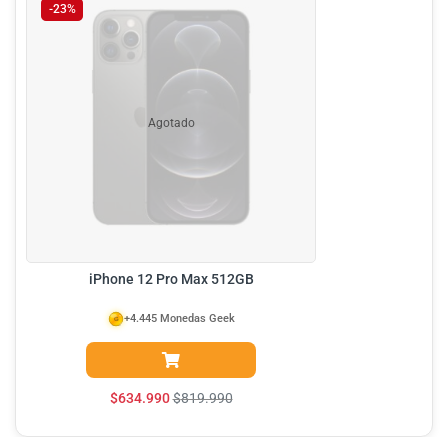
-23%
Agotado
iPhone 12 Pro Max 512GB
+4.445 Monedas Geek
$
634.990
$
819.990