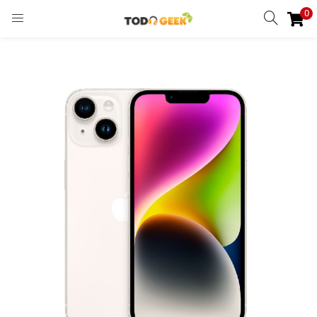
0
INGRESAR
REGISTRARSE
Enter your username and password to login.
Remember me
Ingresar
Lost password?