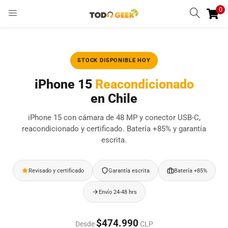
0
INGRESAR
REGISTRARSE
Enter your username and password to login.
STOCK DISPONIBLE HOY
iPhone 15
Reacondicionado
en Chile
iPhone 15 con cámara de 48 MP y conector USB-C,
Remember me
reacondicionado y certificado. Batería +85% y garantía
escrita.
Ingresar
Lost password?
Revisado y certificado
Garantía escrita
Batería +85%
Envío 24-48 hrs
$474.990
Desde
CLP