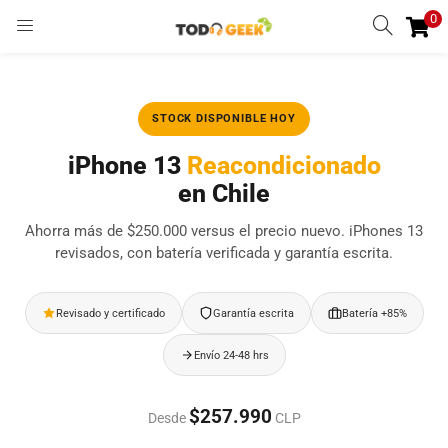
0
INGRESAR
REGISTRARSE
Enter your username and password to login.
STOCK DISPONIBLE HOY
iPhone 13
Reacondicionado
en Chile
Ahorra más de $250.000 versus el precio nuevo. iPhones 13
Remember me
revisados, con batería verificada y garantía escrita.
Ingresar
Revisado y certificado
Garantía escrita
Batería +85%
Lost password?
Envío 24-48 hrs
$257.990
Desde
CLP