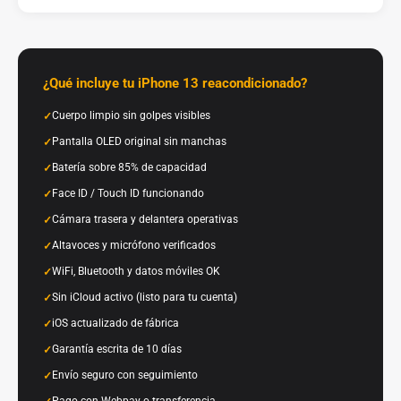
¿Qué incluye tu iPhone 13 reacondicionado?
Cuerpo limpio sin golpes visibles
Pantalla OLED original sin manchas
Batería sobre 85% de capacidad
Face ID / Touch ID funcionando
Cámara trasera y delantera operativas
Altavoces y micrófono verificados
WiFi, Bluetooth y datos móviles OK
Sin iCloud activo (listo para tu cuenta)
iOS actualizado de fábrica
Garantía escrita de 10 días
Envío seguro con seguimiento
Pago con Webpay o transferencia