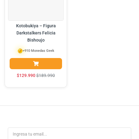
Kotobukiya – Figura
Darkstalkers Felicia
Bishoujo
+910 Monedas Geek
$
129.990
$
189.990