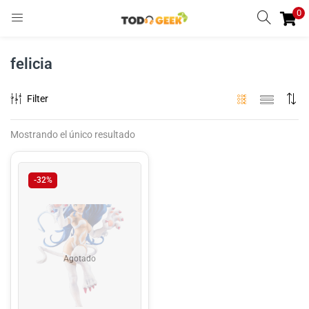
0
INGRESAR
REGISTRARSE
felicia
Enter your username and password to login.
Filter
Mostrando el único resultado
Remember me
-32%
Ingresar
Lost password?
Agotado