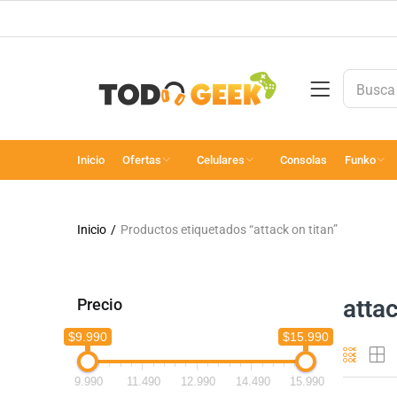
Inicio
Ofertas
Celulares
Consolas
Funko
Inicio
Productos etiquetados “attack on titan”
attac
Precio
$9.990
$15.990
9.990
11.490
12.990
14.490
15.990