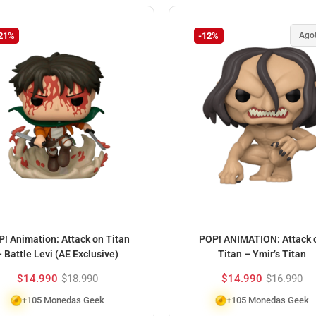
21%
-12%
Ago
! Animation: Attack on Titan
POP! ANIMATION: Attack 
– Battle Levi (AE Exclusive)
Titan – Ymir’s Titan
$
14.990
$
18.990
$
14.990
$
16.990
+105 Monedas Geek
+105 Monedas Geek