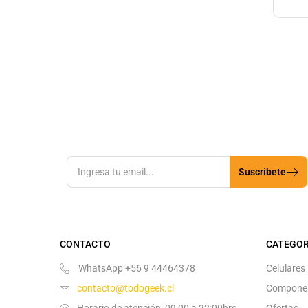
Suscríbete
CONTACTO
CATEGOR
WhatsApp +56 9 44464378
Celulares
contacto@todogeek.cl
Compone
Horario de atención: 09:00 a 22:00hrs
Ofertas