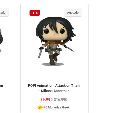
tado
-41%
Agotado
on
POP! Animation: Attack on Titan
– Mikasa Ackerman
$
9.990
$
16.990
+70 Monedas Geek