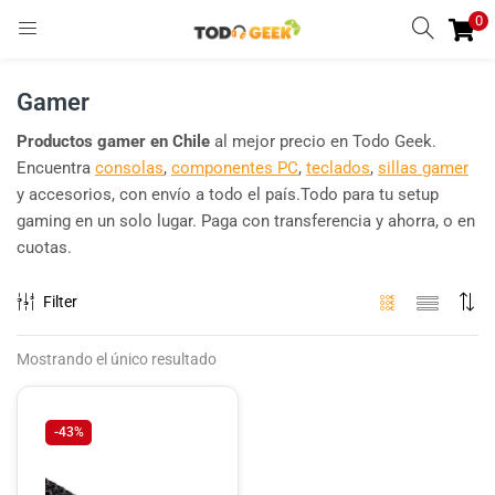
0
INGRESAR
REGISTRARSE
Gamer
Enter your username and password to login.
Productos gamer en Chile
al mejor precio en Todo Geek.
Encuentra
consolas
,
componentes PC
,
teclados
,
sillas gamer
y accesorios, con envío a todo el país.Todo para tu setup
gaming en un solo lugar. Paga con transferencia y ahorra, o en
cuotas.
Remember me
Filter
Ingresar
Mostrando el único resultado
Lost password?
-43%